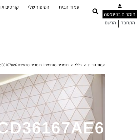
עמוד הבית
הסיפור שלי
קורסים אונ
חומרים בפינצטה
|
התחבר
הרשם
עמוד הבית
»
כללי
»
חומרים מנחמים I חומרים מרגשים I
d36167ae6
BCD36167AE6