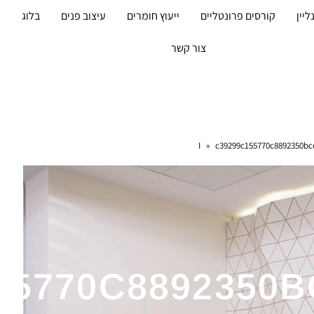
ליין
קורסים פרונטליים
ייעוץ חומרים
עיצוב פנים
בלוג
מ
צור קשר
»
c39299c155770c8892350bc
55770C8892350