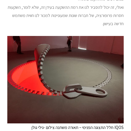
ואולי, זה יכול להסביר לנו את רמת ההשקעה בעידן זה, שלא לומר, השקעות
חסרות פרופורציה, של חברות שונות שמעוניינות למכור לנו חווית משתמש
חדשה בעישון.
IQOS חלל התצוגה הפנימי – תאורה משתנה צילום -גילי גולן