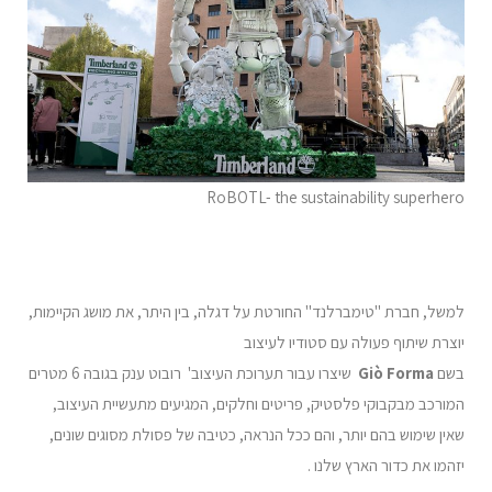
RoBOTL- the sustainability superhero
למשל, חברת "טימברלנד" החורטת על דגלה, בין היתר, את מושג הקיימות,
יוצרת שיתוף פעולה עם סטודיו לעיצוב
בשם
Giò Forma
שיצרו עבור תערוכת העיצוב' רובוט ענק בגובה 6 מטרים
המורכב מבקבוקי פלסטיק, פריטים וחלקים, המגיעים מתעשיית העיצוב,
שאין שימוש בהם יותר, והם ככל הנראה, כטיבה של פסולת מסוגים שונים,
יזהמו את כדור הארץ שלנו .