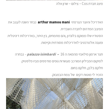
מיצג חברת Cos – צילום – שרון אלה
האדריכל והיוצר הצרפתי
arthur mamou mani
נבחר השנה לעצב את
המיצב המדהים לחברה השבדית.
הסטודיו שלו ממוקם בלונדון ,והם מתמחים, בין היתר, באדריכלות דיגיטלית
ומענה אלטרנטיבי לאדריכלות מסורתית וקיימות.
חצר ארמון מילאנזי מהמאה ה 16
–
palazzo isimbardi
–
נבחרה
למיקום הפביליון המורכב מעשרות גופים מודפסים מביו פלסטיק.
חלקם בלבן, חלקם בחום.
הזכיר לי מוטות דקים של צמח הבמבוק.