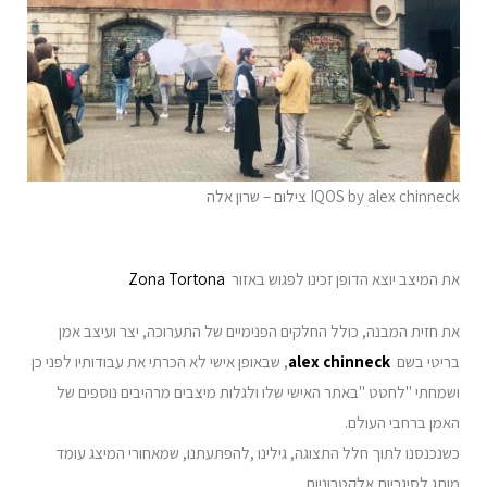
IQOS by alex chinneck צילום – שרון אלה
את המיצב יוצא הדופן זכינו לפגוש באזור
Zona Tortona
את חזית המבנה, כולל החלקים הפנימיים של התערוכה, יצר ועיצב אמן
בריטי בשם
alex chinneck
, שבאופן אישי לא הכרתי את עבודותיו לפני כן
ושמחתי "לחטט "באתר האישי שלו ולגלות מיצבים מרהיבים נוספים של
האמן ברחבי העולם.
כשנכנסנו לתוך חלל התצוגה, גילינו ,להפתעתנו, שמאחורי המיצג עומד
מותג לסיגריות אלקטרוניות…