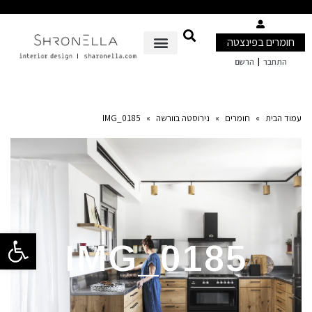
חומרים בפינצטה
|
התחבר
הרשם
עמוד הבית
»
חומרים
»
נירוסטה בוורשה
»
IMG_0185
פתח סרגל 
IMG_0185