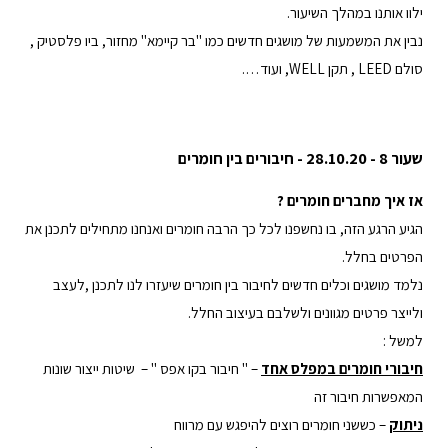
ילוו אותנו במהלך השיעור.
נבין את המשמעות של מושגים חדשים כמו "בר קיימא" מחזור, ביו פלסטיק ,
סולם LEED , תקן WELL, ועוד….
שעור 8 - 28.10.20 - חיבורים בין חומרים
א
ז איך מחברים חומרים ?
הגיע הרגע הזה, בו נחשפנו לכל כך הרבה חומרים ואנחנו מתחילים לתכנן את
הפרטים בחלל.
נלמד מושגים וכלים חדשים לחיבור בין חומרים שיעזרו לנו לתכנן ,לעצב
ולייצר פרטים מגוונים ולשלבם בעיצוב החלל.
למשל :
חיבורי חומרים במפלס אחד
– " חיבור בקו אפס " – שיטות ייצור שונות
המאפשרות חיבור זה
ניתוק
– כששני חומרים רוצים להיפגש עם מרווח