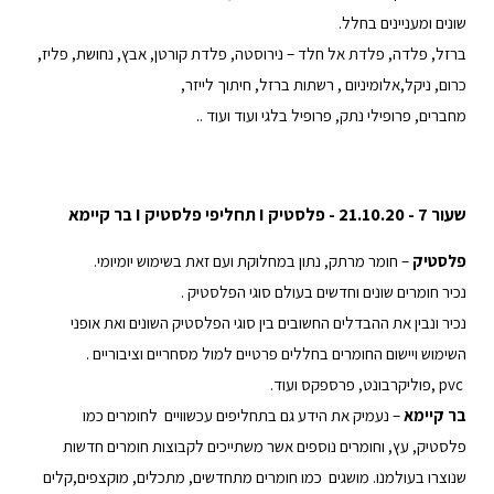
שונים ומעניינים בחלל.
ברזל, פלדה, פלדת אל חלד – נירוסטה, פלדת קורטן, אבץ, נחושת, פליז,
כרום, ניקל,אלומיניום , רשתות ברזל, חיתוך לייזר,
מחברים, פרופילי נתק, פרופיל בלגי ועוד ועוד ..
שעור 7 - 21.10.20 - פלסטיק I תחליפי פלסטיק I בר קיימא
פלסטיק
– חומר מרתק, נתון במחלוקת ועם זאת בשימוש יומיומי.
נכיר חומרים שונים וחדשים בעולם סוגי הפלסטיק .
נכיר ונבין את ההבדלים החשובים בין סוגי הפלסטיק השונים ואת אופני
השימוש ויישום החומרים בחללים פרטיים למול מסחריים וציבוריים .
pvc ,פוליקרבונט, פרספקס ועוד.
בר קיימא
– נעמיק את הידע גם בתחליפים עכשוויים לחומרים כמו
פלסטיק, עץ, וחומרים נוספים אשר משתייכים לקבוצות חומרים חדשות
שנוצרו בעולמנו. מושגים כמו חומרים מתחדשים, מתכלים, מוקצפים,קלים