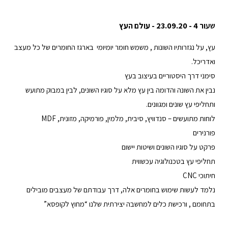
שע
ור 4 - 23.09.20 - עולם העץ
עץ, על נגזרותיו השונות , משמש חומר יומיומי בארגז החומרים של כל מעצב
ואדריכל.
סימני דרך היסטוריים בעיצוב בעץ
נבין את השונה והדומה בין עץ מלא על סוגיו השונים, לבין במבוק מתועש
ותחליפי עץ שונים ומגוונים.
לוחות מתועשים – סנדוויץ, סיבית, מלמין, פורמיקה, מזונית, MDF
פורנירים
פרקט על סוגיו השונים ושיטות יישום
תחליפי עץ בטכנולוגיה עכשווית
חיתוכי CNC
נלמד לעשות שימוש בחומרים אלה, דרך עבודתם של מעצבים מובילים
בתחומם , ורכישת כלים למחשבה יצירתית שלנו “מחוץ לקופסא”