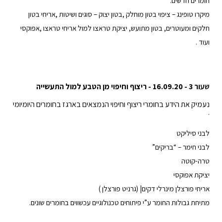
חומרים חדשים.
מיקרו טופינג – ציפוי בטון מוחלק ,בטון יצוק – סוגים ושיטות ,אריחי בטון
חלקים ומעוטרים, בטון מתועש, יציקת טראצו למול אריחי טראצו ,אפוקסי
ועוד .
שע
ור 3 - 16.09.20 - ריצוף וחיפוי מן הטבע למול התעשייה
נעמיק את הידע בחומרי ריצוף וחיפוי הנמצאים בארגז בחומרים היומיומי
.
לבני סיליקט
לבני חימר – “בריקים”
טרה-קוטה
יציקת אפוקסי
אריחי פורצלן מינרלי דקים| (גרניט פורצלן )
מתיחת גבולות החומר ע”י פיתוחים טכנולוגיים עכשווים בחומרים שונים.