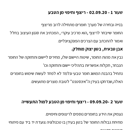
שע
ור 1 - 02.09.20 - ריצוף וחיפוי מן הטבע
בנייה ובחירה של מערך חומרים מתחילה לרוב מריצוף
החומר שייבחר לריצוף ,הוא מרכיב עיקרי , המכתיב את סגנון העיצוב בחלל
ואמור להתכתב עם הצרכים הפונקציונליים.
אבן טבעית, בטון יצוק מוחלק.
נבין את מהות החומר, שיטות היישום שלו, מחירים ליישום ותחזוקה של החומר
הנבחר, תקלות אפשריות בתהליכי יישום ותחזוקה וכו'
נתחיל בהבנת המושג חומר טבעי ונלמד לא לפחד לעשות שימוש בחומרים
האלה,שנדחקו בעידן ה"אינסטנט" לטובת מוצרים מתועשים.
שע
ור 2 -09.09.20 - ריצוף וחיפוי מן הטבע למול התעשייה
נעמיק את הידע בחומרים נוספים לריצופים וחיפויים.
מתיחת גבולות החומר של בטון בעידן בו טכנולוגיה צועדת יד ביד עם פיתוחי