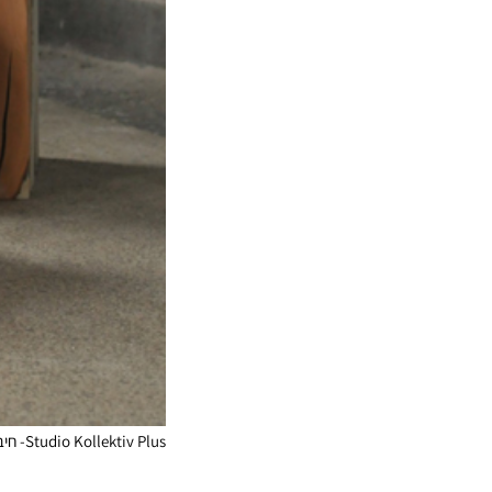
Studio Kollektiv Plus- חיבור בין חומרים – בטון ועץ מלא – חתיכות נוגט