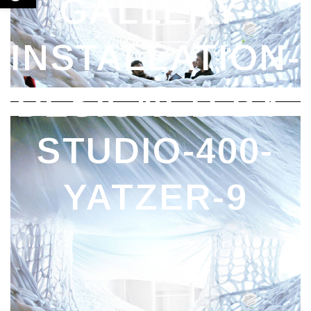
GALLERY-
INSTALLATION-
DESIGNED-BY-
STUDIO-400-
YATZER-9