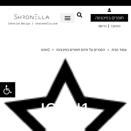
חומרים בפינצטה
|
התחבר
הרשם
עמוד הבית
»
הסברים על מיזם חומרים בפינצטה
»
icon1
פתח סרגל 
ICON1