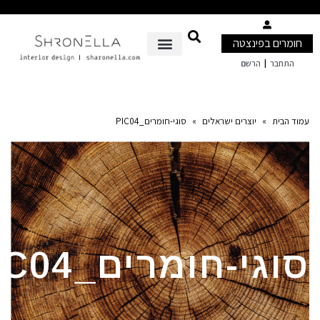
ים בפינצטה
|
בר
הרשם
ית
»
יוצרים ישראלים
»
סוגי-חומרים_PIC04
גי-חומרים_PIC04