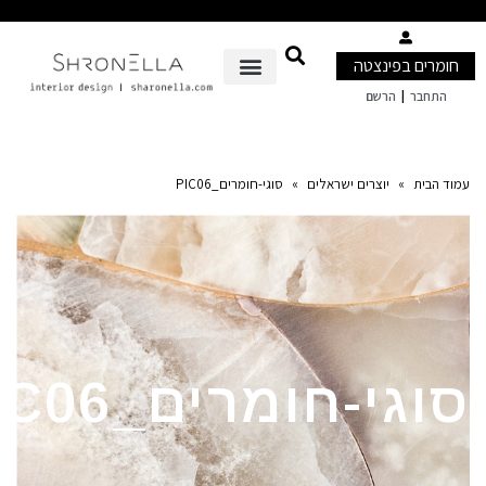
ים בפינצטה
|
בר
הרשם
ית
»
יוצרים ישראלים
»
סוגי-חומרים_PIC06
גי-חומרים_PIC06