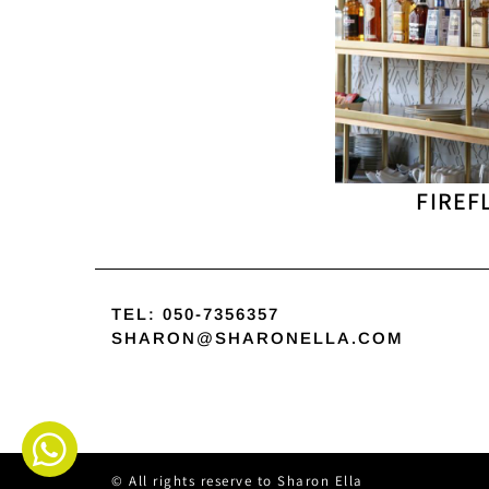
FIREF
TEL:
050-7356357
SHARON@SHARONELLA.COM
All rights reserve to Sharon Ella ©