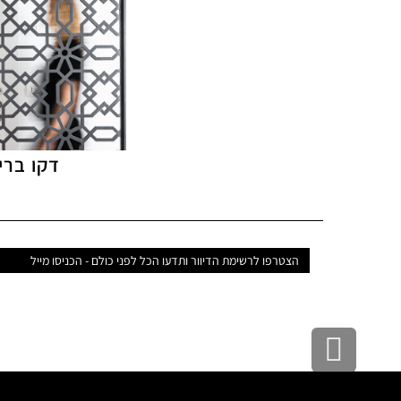
דקו ברי
דואר
אלקטרוני
גלילה
לראש