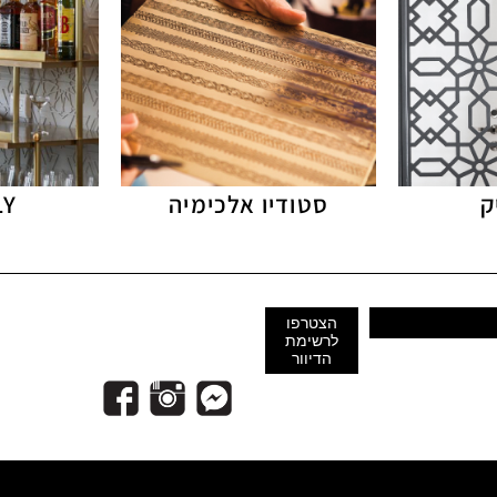
ק
סטודיו אלכימיה
LY
הצטרפו
לרשימת
הדיוור