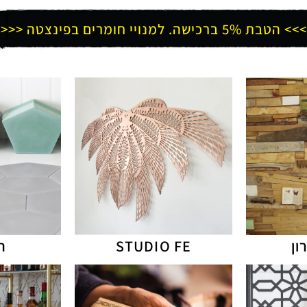
>>> הטבת 5% ברכישה. למנויי חומרים בפינצטה <<<
ון
STUDIO FE
ת