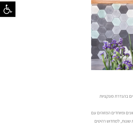
פתח סרגל 
נים בהגדרת פונקציות
נים ומיוחדים המזוהים עם
ת שונות, למחדוש רהיטים