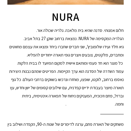
NURA
חלום אמנותי. סדנה שהיא בית מלאכה. גלריה שכולה אור.
הגלריה המקסימה של NURA. נמצאת ברחוב שוקן 27 בתל אביב.
גיא חלד ועידו שלומוביץ’, שני חברים שחברו ביחד ומצאו את עצמם מחווטים
ומחברים, מלקטים, צובעים ויוצרים גופי תאורה ייחודיים להפליא.
כל מוצר הוא חד פעמי ומותאם אישית למקום המיועד לו בבית הלקוח.
עמוד השדרה של הסדנה הוא ערך הקיימות. הפריטים שמהם נבנות היצירות
נאספו ברחוב, לוקטו, שופצו, מוחזרו ונרכשו בשווקים ברחבי העולם. כל גוף
תאורה מיוצר בעבודת ידיים קפדנית, עם שילובים קסומים של ישן וחדש, עץ
וברזל, פחם וזכוכית, המעניקים ניחוח של תפאורה אינטימית, ביתית
וחמה. .
משחקים של תאורת פחם, ערגה לדימרים של שנות ה-90, הקפדה ושילוב בין