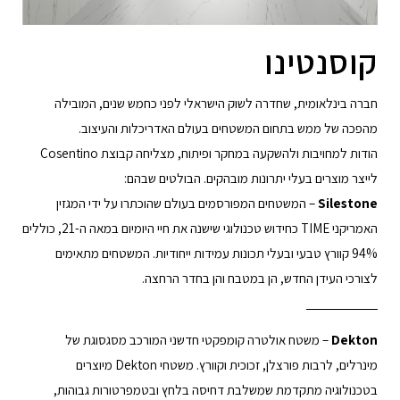
קוסנטינו
חברה בינלאומית, שחדרה לשוק הישראלי לפני כחמש שנים, המובילה
מהפכה של ממש בתחום המשטחים בעולם האדריכלות והעיצוב.
הודות למחויבות ולהשקעה במחקר ופיתוח, מצליחה קבוצת Cosentino
לייצר מוצרים בעלי יתרונות מובהקים. הבולטים שבהם:
Silestone
– המשטחים המפורסמים בעולם שהוכתרו על ידי המגזין
האמריקני TIME כחידוש טכנולוגי שישנה את חיי היומיום במאה ה-21, כוללים
94% קוורץ טבעי ובעלי תכונות עמידות ייחודיות. המשטחים מתאימים
לצורכי העידן החדש, הן במטבח והן בחדר הרחצה.
Dekton
– משטח אולטרה קומפקטי חדשני המורכב מסגסוגת של
מינרלים, לרבות פורצלן, זכוכית וקוורץ. משטחי Dekton מיוצרים
בטכנולוגיה מתקדמת שמשלבת דחיסה בלחץ ובטמפרטורות גבוהות,