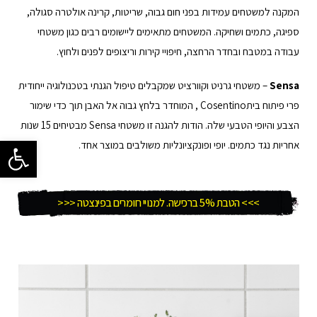
המקנה למשטחים עמידות בפני חום גבוה, שריטות, קרינה אולטרה סגולה,
ספיגה, כתמים ושחיקה. המשטחים מתאימים ליישומים רבים כגון משטחי
עבודה במטבח ובחדר הרחצה, חיפויי קירות וריצופים לפנים ולחוץ.
Sensa
– משטחי גרניט וקוורציט שמקבלים טיפול הגנתי בטכנולוגיה ייחודית
פרי פיתוח ביתCosentino , המוחדר בלחץ גבוה אל האבן תוך כדי שימור
הצבע והיופי הטבעי שלה. הודות להגנה זו משטחי Sensa מבטיחים 15 שנות
פתח סרגל 
אחריות נגד כתמים. יופי ופונקציונליות משולבים במוצר אחד.
>>> הטבת 5% ברכישה. למנויי חומרים בפינצטה <<<