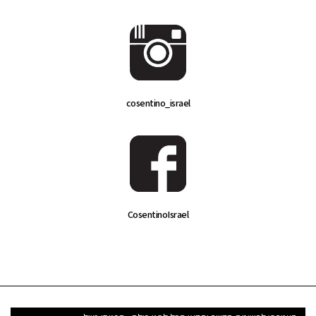
cosentino_israel
CosentinoIsrael
דואר