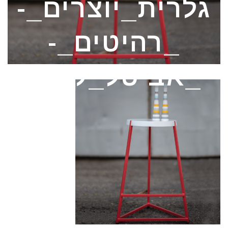
גלרית_יוצרים_-
_רהיטים_-
_אביטל_קרנר