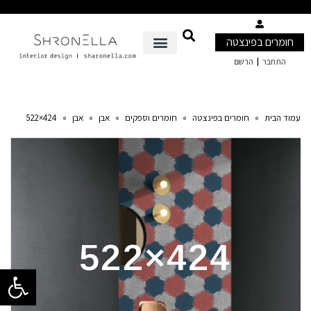
חומרים בפינצטה
|
התחבר
הרשם
עמוד הבית
»
חומרים בפינצטה
»
חומרים וספקים
»
אבן
»
אבן
»
424×522
424×522
פתח סרגל 