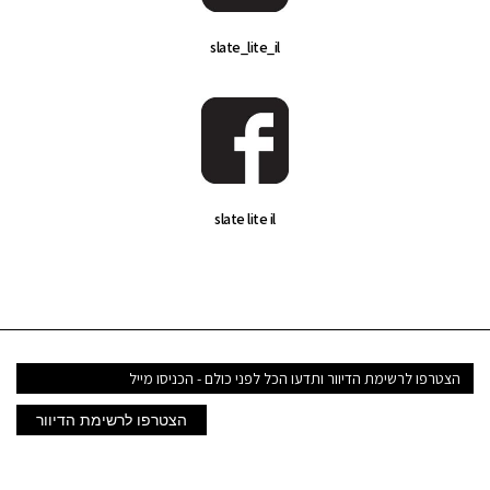
slate_lite_il
slate lite il
דואר
אלקטרוני
הצטרפו לרשימת הדיוור