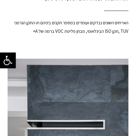
האריחים השונים נבדקים ועומדים במספר תקנים ביניהם תו התקן הגרמני
TUV ,תקן ISO הבינלאומי, מבחן פליטת VOC ברמה של A+
פתח סרגל 