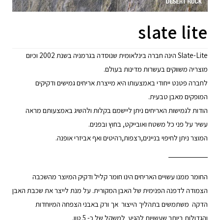
slate lite
Slate-Lite הינה חברה בינלאומית שנוסדה בגרמניה בשנת 2002 וכיום
מוצריה משווקים בעשרות מדינות בעולם.
לחברה פטנט ייחודי באמצעותו היא מייצרת אריחים גמישים ודקיקים
המופקים מאבן טבעית.
הודות לגמישות האריחים ניתן ליישמם בקלות ולהשיג באמצעותם מראה
עשיר על פני כל משטח ואובייקט, בחוץ ובפנים.
המוצר ניתן לחיפוי בניינים,רצפות,רהיטים ואף אביזרי אופנה.
החומר ממנו עשויים האריחים הינו חומר קליל ודקיק המיוצר מהשכבה
הצמודה לדפנה הפנימית של האבן המקורית. על מנת לייצר את שכבת האבן
הדקה משתמשים בתהליך הייצור אך ורק באבני הצפחה המיוחדות
והגדולות ביותר שעשויות להגיע למשקל של כ- 5 טון.