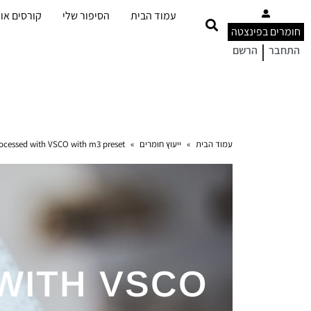
עמוד הבית
הסיפור שלי
קורסים אונ
חומרים בפינצטה
|
התחבר
הרשם
עמוד הבית
»
ייעוץ חומרים
»
ocessed with VSCO with m3 preset
WITH VSCO