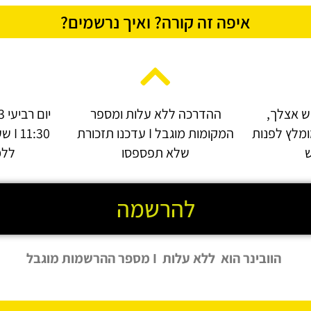
איפה זה קורה? ואיך נרשמים?
ש אצלך,
ההדרכה ללא עלות ומספר
ב או בניידI מומלץ לפנות
המקומות מוגבל I עדכנו תזכורת
1:30
ש
שלא תפספסו
ללמ
להרשמה
הוובינר הוא ללא עלות I מספר ההרשמות מוגבל