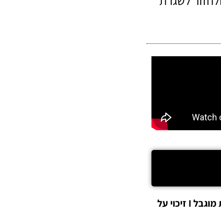
ולחזור לשגרת
בסיום ההרשמה יישל אליכן-ם למייל קישור למפגש הוובינר I מספר ההרשמות מוגבל I זיכוי על