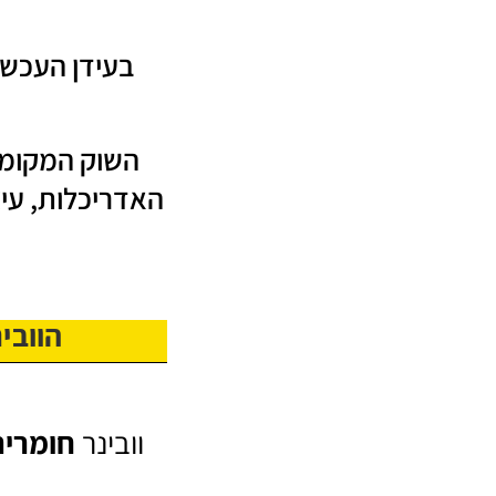
בעידן העכשוו
השוק המקומי 
האדריכלות, עיצ
הוובינר ה
וובינר
חומרים