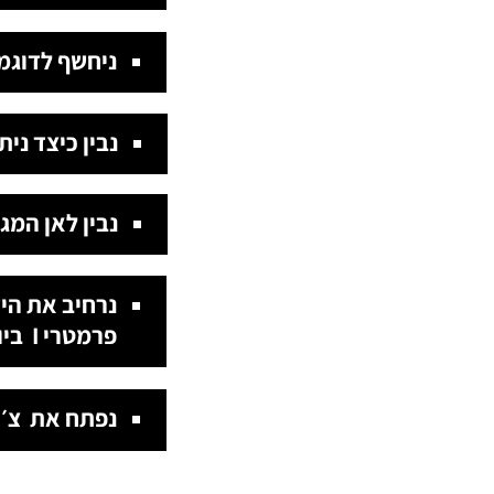
ניחשף לדוגמ
נבין כיצד ני
נבין לאן המג
פרמטרי I ביו מימיקרי ועוד
נפתח את צ׳א