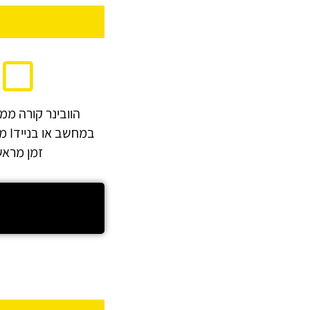
הוובינר קורה ממ
במחש
זמן מרא