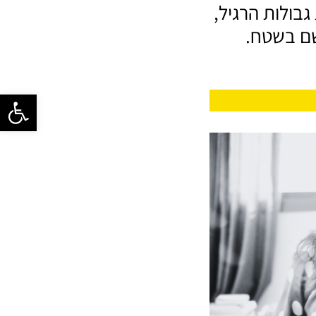
בולות הרגיל,
שם בשטח.
פתח סרגל 