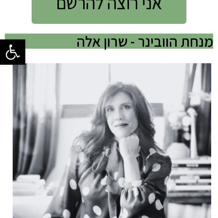
אני רוצה להרשם
מנחת הוובינר - שרון אלה
פתח סרגל 