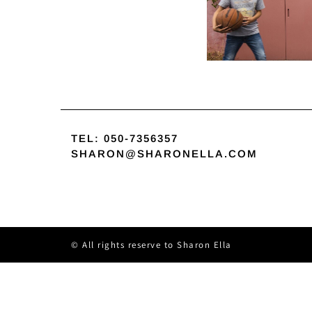
TEL:
050-7356357
SHARON@SHARONELLA.COM
All rights reserve to Sharon Ella ©