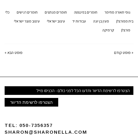
גופי תאורה מחימר
חומרים בפינצטה
חומרים מנחצים
חומרים רגישים
כלי
בית מפורצלן
מעין בן יונה
עבודות יד
עיצוב ישראלי
עיצוב מוצר ישראלי
פורצלן
קרמיקה
« פוסט קודם
פוסט הבא »
דואר
אלקטרוני
הצטרפו לרשימת הדיוור
TEL:
050-7356357
SHARON@SHARONELLA.COM