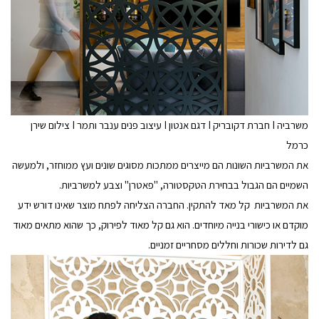
משרביה I חברת דקובריק I דגם אנטון I עיצוב פנים ענבר ותמר I צילום שירן
כרמל
את המשרביות השונות הם מייצרים ממתכות מסוגים שונים ועץ ממוחזר, ולמעשה
השמיים הם הגבול בבחירת הטקסטורה, "פאטרן" וצבע למשרביות.
את המשרביות קל מאד להתקין. החברה הצליחה לפתח מוצר שאינו דורש ידע
מוקדם או כישורי בנייה מיוחדים. הוא גם קל מאוד לפירוק, כך שהוא מתאים מאוד
גם לדירות שכורות וחללים מסחריים זמניים.