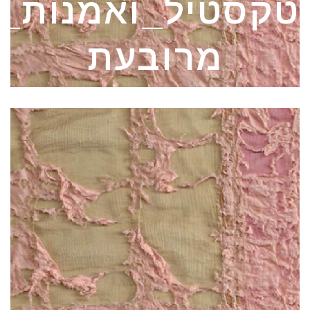
קסטיל_ואמנות_-
מרובעת