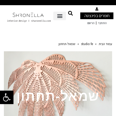
חומרים בפינצטה
|
התחבר
הרשם
עמוד הבית
»
studio fe
»
שמאל-תחתון
פתח סרגל 
שמאל-תחתון